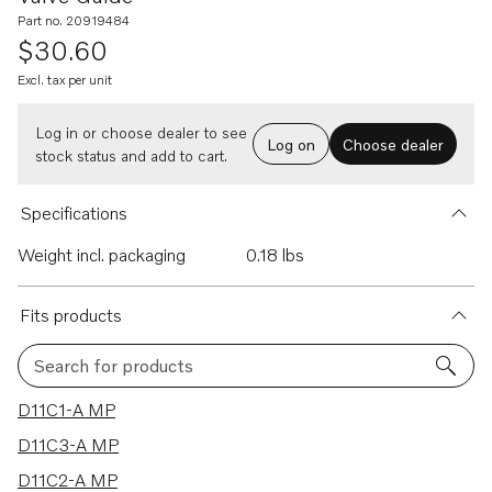
Part no. 20919484
$30.60
Excl. tax per unit
Log in or choose dealer to see
Log on
Choose dealer
stock status and add to cart.
Specifications
Weight incl. packaging
0.18 lbs
Fits products
Search for products
76 results
D11C1-A MP
D11C3-A MP
D11C2-A MP