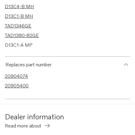
D13C4-B MH
D13C1-B MH
TAD1346GE
TAD1380-82GE
D13C1-A MP
D13C2-A MP
D13C3-A MP
Replaces part number
D13C4-A MP
20904074
D13B-A MP
20905400
D13B-H MP
D13B-G MP
D13B-L MP
Dealer information
D13B-E MG
Read more about
D13B-E MG (FE)