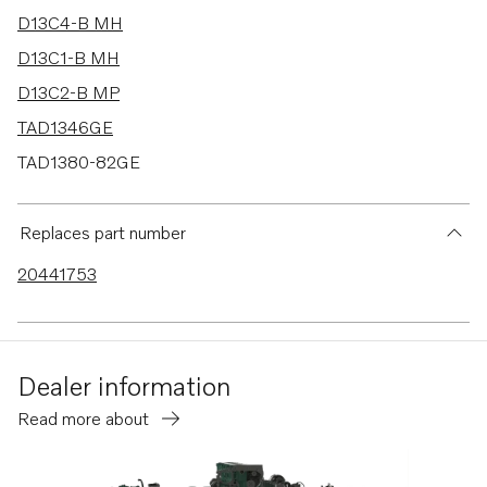
D13C4-B MH
D13C1-B MH
D13C2-B MP
TAD1346GE
TAD1380-82GE
TAD1650VE-B/51VE
TAD1643VE-B
Replaces part number
D13C1-A MP
20441753
D13C2-A MP
D13C3-A MP
D13C4-A MP
Dealer information
D13B-A MP
Read more about
D13B-H MP
D13B-G MP