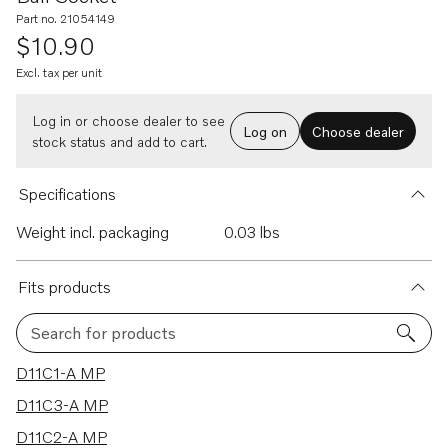
Part no. 21054149
$10.90
Excl. tax per unit
Log in or choose dealer to see
Log on
Choose dealer
stock status and add to cart.
Specifications
Weight incl. packaging
0.03 lbs
Fits products
Search for products
107 results
D11C1-A MP
D11C3-A MP
D11C2-A MP