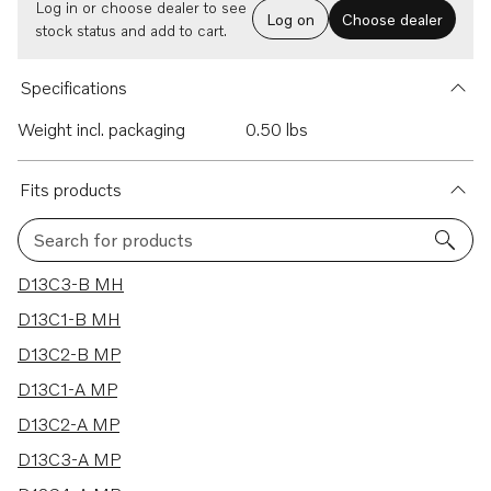
Log in or choose dealer to see
Log on
Choose dealer
stock status and add to cart.
Specifications
Weight incl. packaging
0.50 lbs
Fits products
Search for products
37 results
D13C3-B MH
D13C1-B MH
D13C2-B MP
D13C1-A MP
D13C2-A MP
D13C3-A MP