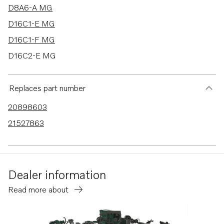
D8A6-A MG
D16C1-E MG
D16C1-F MG
D16C2-E MG
D16C2-F MG
D13C5-B MP
Replaces part number
D16C-D MH
20898603
D4-230I-G
21527863
TWD1644-45GE
D13C3-B MG
D13C4-B MG
Dealer information
D13C2-A MG
Read more about
D13C1-A MG
TAD1640-42GE-B