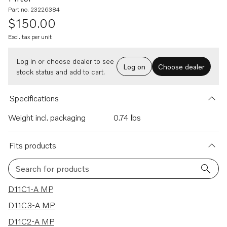
Part no. 23226384
$150.00
Excl. tax per unit
Log in or choose dealer to see
Log on
Choose dealer
stock status and add to cart.
Specifications
Weight incl. packaging
0.74 lbs
Fits products
Search for products
75 results
D11C1-A MP
D11C3-A MP
D11C2-A MP