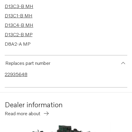
D13C3-B MH
D13C1-B MH
D13C4-B MH
D13C2-B MP
D8A2-A MP
D13C1-A MP
D13C2-A MP
Replaces part number
D13C3-A MP
22935648
D13C4-A MP
D13B-C MH
D13B-G MP
Dealer information
D13B-L MP
Read more about
D13B-E MH
D13B-E MH (FE)