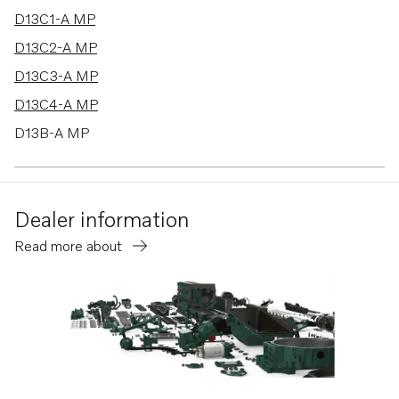
D13C1-A MP
D13C2-A MP
D13C3-A MP
D13C4-A MP
D13B-A MP
D13B-H MP
D13B-G MP
Dealer information
D13B-L MP
Read more about
D13B-E MG
D13B-E MG (FE)
D13B-E MH
D13B-E MH (FE)
D13B-F MG
D13B-F MG (FE)