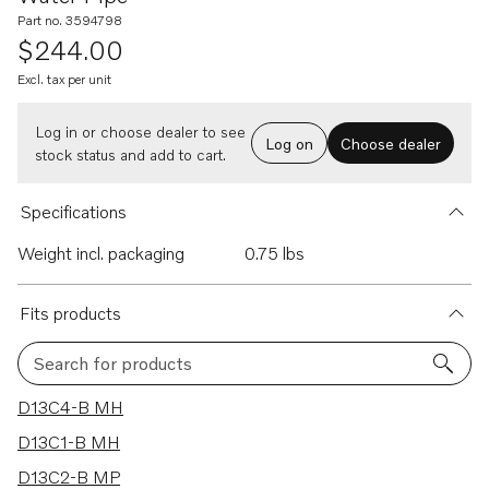
Part no. 3594798
$244.00
Excl. tax per unit
Log in or choose dealer to see
Log on
Choose dealer
stock status and add to cart.
Specifications
Weight incl. packaging
0.75 lbs
Fits products
Search for products
39 results
D13C4-B MH
D13C1-B MH
D13C2-B MP