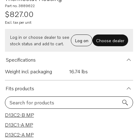
Part no. 3889622
$827.00
Excl. tax per unit
Log in or choose dealer to see
Log on
Choose dealer
stock status and add to cart.
Specifications
Weight incl. packaging
16.74 lbs
Fits products
Search for products
36 results
D13C2-B MP
D13C1-A MP
D13C2-A MP