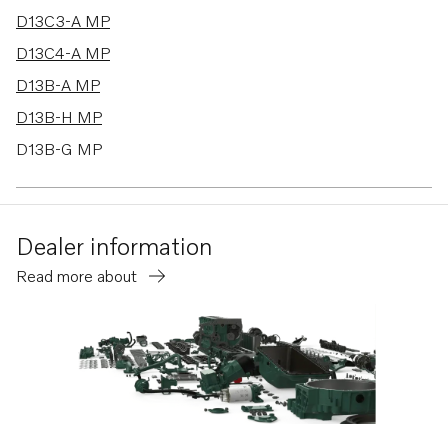
D13C3-A MP
D13C4-A MP
D13B-A MP
D13B-H MP
D13B-G MP
D13B-L MP
D13B-E MG
Dealer information
D13B-E MG (FE)
Read more about
D13B-E MH
D13B-E MH (FE)
D13B-F MG
D13B-F MG (FE)
D13B-K MP
D13B-N MH